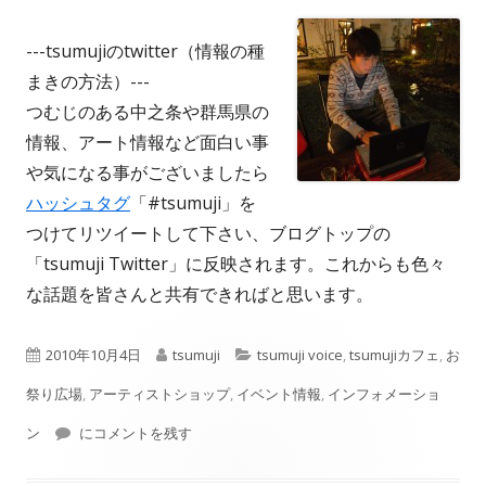
---tsumujiのtwitter（情報の種
まきの方法）---
つむじのある中之条や群馬県の
情報、アート情報など面白い事
や気になる事がございましたら
ハッシュタグ
「#tsumuji」を
つけてリツイートして下さい、ブログトップの
「tsumuji Twitter」に反映されます。これからも色々
な話題を皆さんと共有できればと思います。
公
作
カ
2010年10月4日
tsumuji
tsumuji voice
,
tsumujiカフェ
,
お
開
成
テ
祭り広場
,
アーティストショップ
,
イベント情報
,
インフォメーショ
日
たねをまくということ。
者
ゴ
ン
にコメントを残す
リ