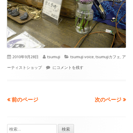
公
作
カ
2010年9月28日
tsumuji
tsumuji voice
,
tsumujiカフェ
,
ア
開
成
隙間の晴れ間の色々と
テ
ーティストショップ
にコメントを残す
日
者
ゴ
リ
前のページ
次のページ
投
ー
稿
の
検
メ