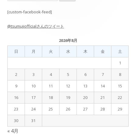
索:
ペ
イ
[custom-facebook-feed]
ー
ン
@tsumujiofficialさんのツイート
ジ
サ
2026年8月
送
イ
日
月
火
水
木
金
土
り
ド
1
バ
2
3
4
5
6
7
8
9
10
11
12
13
14
15
ー
16
17
18
19
20
21
22
23
24
25
26
27
28
29
30
31
« 4月