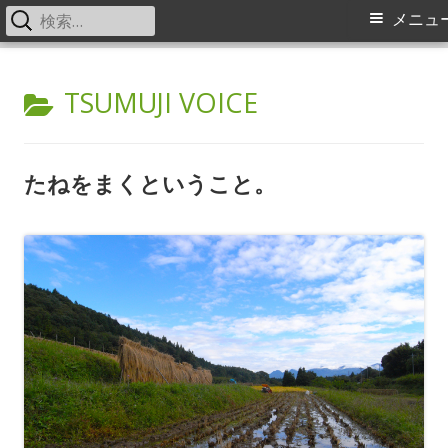
検
メ
メニュ
索:
イ
コ
中之条町ふるさと交流センター
Nakanojo Creative Communication Center Tsumuji
ン
カ
TSUMUJI VOICE
tsumuji つむじ風通信
ン
テ
テ
メ
ン
ゴ
ツ
たねをまくということ。
ニ
へ
リ
ス
ュ
ー:
キ
ー
ッ
プ