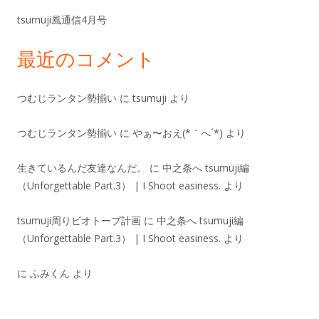
tsumuji風通信4月号
最近のコメント
つむじランタン勢揃い
に
tsumuji
より
つむじランタン勢揃い
に
やぁ〜おえ(*｀へ´*)
より
生きているんだ友達なんだ。
に
中之条へ tsumuji編
（Unforgettable Part.3） | I Shoot easiness.
より
tsumuji周りビオトープ計画
に
中之条へ tsumuji編
（Unforgettable Part.3） | I Shoot easiness.
より
に
ふみくん
より