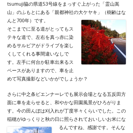
tsumuji脇の県道53号線をまっすぐ上がった「霊山嵩
山」のふもとにある「親都神社の大ケヤキ」（樹齢はな
んと700年）です。
そこまでに至る道がとってもス
テキな道で、左右を真っ赤に染
めるサルビアがドライブを楽し
くしてくれる事間違いなしで
す。左手に何台か駐車出来るス
ペースがありますので、車を止
めて写真撮影などいかがでしょうか？
さらに中之条ビエンナーレでも展示会場となる五反田方
面に車を走らせると、和やかな田園風景がひろがりま
す。今の田んぼは刈入れが丁度半々くらいでした。この
稲穂がゆっくりと秋の日に照らされておいしいお米にな
るんですね、感謝です。
そんな