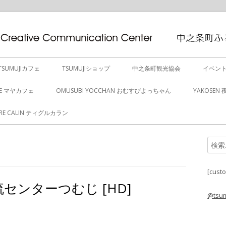
TSUMUJIカフェ
TSUMUJIショップ
中之条町観光協会
イベン
FE マヤカフェ
OMUSUBI YOCCHAN おむすびよっちゃん
YAKOSEN
GRE CALIN ティグルカラン
検
メ
索:
イ
[cust
センターつむじ [HD]
ン
@tsu
サ