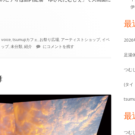
伊
最
 voice
,
tsumujiカフェ
,
お祭り広場
,
アーティストショップ
,
イベ
20
中之条町ふるさと交流センターつむじ [HD]
ョップ
,
未分類
,
紹介
にコメントを残す
足湯
つむじ
舞
(タイ
tsu
最
つむ