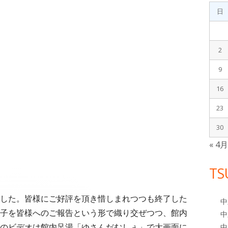
イ
日
ド
バ
2
9
ー
16
23
30
« 4
TS
した。皆様にご好評を頂き惜しまれつつも終了した
中
子を皆様へのご報告という形で織り交ぜつつ、館内
中
のビデオは館内足湯「ゆさんだむしぇ」で大画面に
中