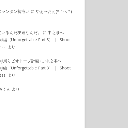
じランタン勢揃い
に
やぁ〜おえ(*｀へ´*)
ているんだ友達なんだ。
に
中之条へ
ji編（Unforgettable Part.3） | I Shoot
ess.
より
muji周りビオトープ計画
に
中之条へ
ji編（Unforgettable Part.3） | I Shoot
ess.
より
みくん
より