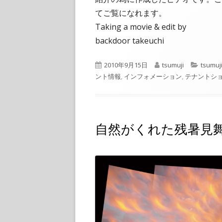
てご覧になれます。
Taking a movie & edit by
backdoor takeuchi
公
作
カ
2010年9月15日
tsumuji
tsumuji
開
成
テ
ント情報
,
インフォメーション
,
テナントシ
日
者
ゴ
リ
ー
自然がくれた残暑見