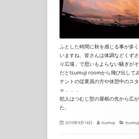
ふとした時間に秋を感じる事が多く
いますね、皆さんは体調などくずされ
り広場」で思いもよらない騒ぎがそ
だとtsumuji roomから飛び
ナントの従業員の方や休憩中のスタ
ャ．．．
犯人はつむじ型の屋根の先から広が
た。
公
作
カ
2010年9月14日
tsumuji
tsumuji
開
成
テ
日
者
ゴ