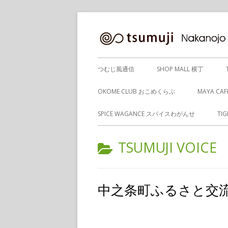
コ
ン
テ
ン
メ
つむじ風通信
SHOP MALL 横丁
ツ
イ
へ
OKOME CLUB おこめくらぶ
MAYA CA
ス
ン
SPICE WAGANCE スパイスわがんせ
TI
キ
メ
ッ
カ
TSUMUJI VOICE
プ
ニ
テ
ュ
ゴ
中之条町ふるさと交流
ー
リ
ー: