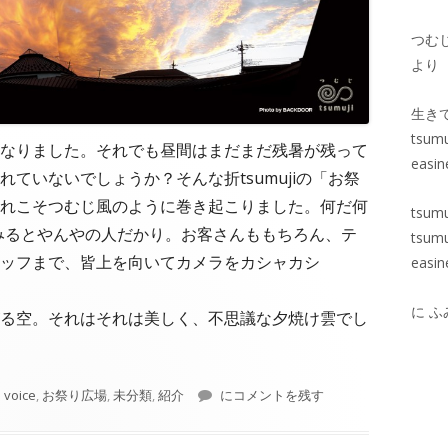
つむ
より
生き
tsumu
なりました。それでも昼間はまだまだ残暑が残って
easin
ていないでしょうか？そんな折tsumujiの「お祭
れこそつむじ風のように巻き起こりました。何だ何
tsu
出してみるとやんやの人だかり。お客さんももちろん、テ
tsumu
ッフまで、皆上を向いてカメラをカシャカシ
easin
に
ふ
る空。それはそれは美しく、不思議な夕焼け雲でし
自然がくれた残暑見舞
 voice
,
お祭り広場
,
未分類
,
紹介
にコメントを残す