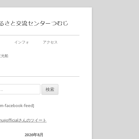
Nakanojo Creative
中之条町ふるさ
Communication Center Tsumuji
と交流センター
ト
インフォ
アクセス
tsumuji つむじ
 夜光船
風通信
om-facebook-feed]
mujiofficialさんのツイート
2026年8月