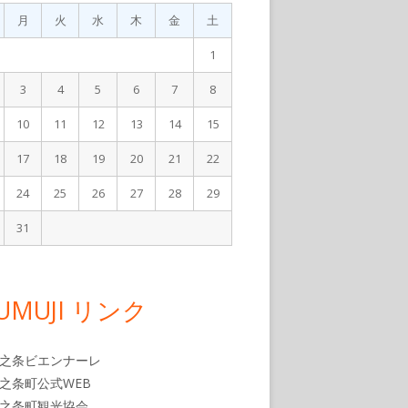
月
火
水
木
金
土
1
3
4
5
6
7
8
10
11
12
13
14
15
17
18
19
20
21
22
24
25
26
27
28
29
31
月
UMUJI リンク
之条ビエンナーレ
之条町公式WEB
之条町観光協会