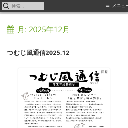
検
メ
メニュ
索:
イ
コ
中之条町ふるさと交流センター
Nakanojo Creative Communication Center Tsumuji
ン
月:
2025年12月
tsumuji つむじ風通信
ン
テ
メ
ン
ツ
つむじ風通信2025.12
ニ
へ
ス
ュ
キ
ー
ッ
プ