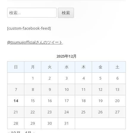
検
メ
索:
イ
[custom-facebook-feed]
ン
@tsumujiofficialさんのツイート
サ
2025年12月
イ
日
月
火
水
木
金
土
ド
1
2
3
4
5
6
バ
7
8
9
10
11
12
13
14
15
16
17
18
19
20
ー
21
22
23
24
25
26
27
28
29
30
31