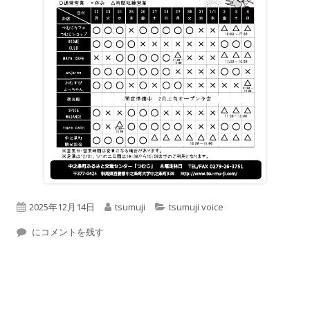
公
作
カ
2025年12月14日
tsumuji
tsumuji voice
開
つむじ風通信2025.12
成
テ
にコメントを残す
日
者
ゴ
リ
ー