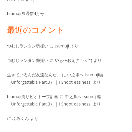
tsumuji風通信4月号
最近のコメント
つむじランタン勢揃い
に
tsumuji
より
つむじランタン勢揃い
に
やぁ〜おえ(*｀へ´*)
より
生きているんだ友達なんだ。
に
中之条へ tsumuji編
（Unforgettable Part.3） | I Shoot easiness.
より
tsumuji周りビオトープ計画
に
中之条へ tsumuji編
（Unforgettable Part.3） | I Shoot easiness.
より
に
ふみくん
より