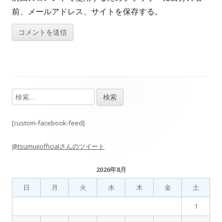
前、メールアドレス、サイトを保存する。
検
メ
索:
イ
[custom-facebook-feed]
ン
@tsumujiofficialさんのツイート
サ
2026年8月
イ
日
月
火
水
木
金
土
ド
1