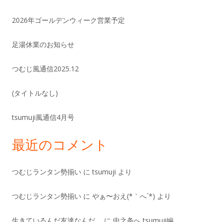
2026年ゴールデンウィーク営業予定
足湯休業のお知らせ
つむじ風通信2025.12
(タイトルなし)
tsumuji風通信4月号
最近のコメント
つむじランタン勢揃い
に
tsumuji
より
つむじランタン勢揃い
に
やぁ〜おえ(*｀へ´*)
より
生きているんだ友達なんだ。
に
中之条へ tsumuji編