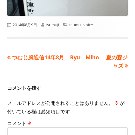
公
作
カ
2014年8月9日
tsumuji
tsumuji voice
開
成
テ
日
者
ゴ
前
次
つむじ風通信14年8月
Ryu Ｍiho 夏の森ジ
投
リ
の
の
ャズ
ー
稿
記
記
事:
事:
ナ
コメントを残す
ビ
メールアドレスが公開されることはありません。
※
が
ゲ
付いている欄は必須項目です
ー
コメント
※