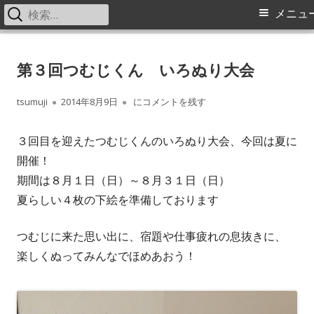
検
メ
メニュ
索:
イ
コ
中之条町ふるさと交流センター
Nakanojo Creative Communication Center Tsumuji
ン
第３回つむじくん いろぬり大会
tsumuji つむじ風通信
ン
テ
メ
ン
作
公
第３回つむじくん いろぬり大会
tsumuji
2014年8月9日
にコメントを残す
ツ
成
開
ニ
へ
３回目を迎えたつむじくんのいろぬり大会、今回は夏に
者
日
ス
開催！
ュ
キ
期間は８月１日（日）～８月３１日（日）
ー
ッ
夏らしい４枚の下絵を準備しております
プ
つむじに来た思い出に、宿題や仕事疲れの息抜きに、
楽しくぬってみんなでほめあおう！