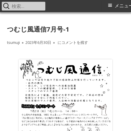
検
メ
メニュ
索:
イ
コ
中之条町ふるさと交流センター
Nakanojo Creative Communication Center Tsumuji
ン
つむじ風通信7月号-1
tsumuji つむじ風通信
ン
テ
メ
ン
作
公
つむじ風通信7月号-1
tsumuji
2023年6月30日
にコメントを残す
ツ
成
開
ニ
へ
者
日
ス
ュ
キ
ー
ッ
プ