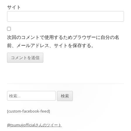
サイト
次回のコメントで使用するためブラウザーに自分の名
前、メールアドレス、サイトを保存する。
検
メ
索:
イ
[custom-facebook-feed]
ン
@tsumujiofficialさんのツイート