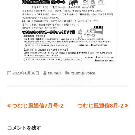
公
作
カ
2023年6月30日
tsumuji
tsumuji voice
開
成
テ
日
者
ゴ
前
次
つむじ風通信7月号-2
つむじ風通信8月-2
投
リ
の
の
ー
稿
記
記
コメントを残す
事:
事:
ナ