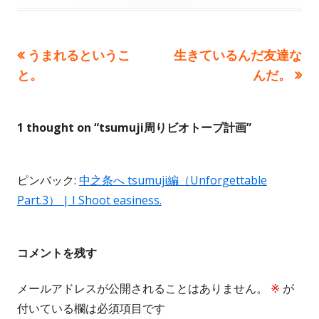
日
者
ゴ
リ
前
次
うまれるというこ
生きているんだ友達な
投
ー
の
の
と。
んだ。
稿
記
記
事:
事:
ナ
1 thought on “
tsumuji周りビオトープ計画
”
ビ
ゲ
ピンバック:
中之条へ tsumuji編（Unforgettable
Part.3） | I Shoot easiness.
ー
シ
コメントを残す
ョ
メールアドレスが公開されることはありません。
※
が
ン
付いている欄は必須項目です