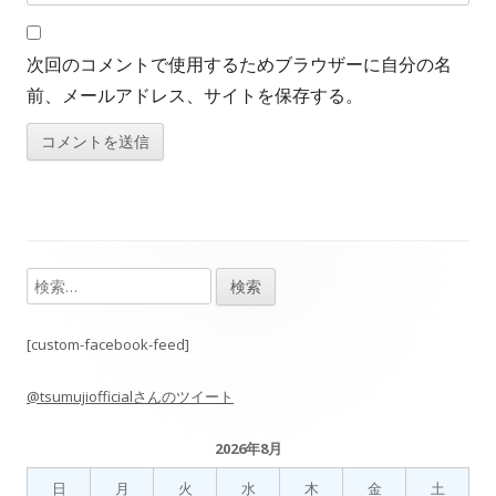
次回のコメントで使用するためブラウザーに自分の名
前、メールアドレス、サイトを保存する。
検
メ
索:
イ
[custom-facebook-feed]
ン
@tsumujiofficialさんのツイート
サ
2026年8月
イ
日
月
火
水
木
金
土