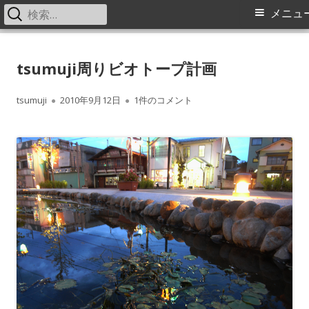
検
メ
メニュ
索:
イ
コ
中之条町ふるさと交流センター
Nakanojo Creative Communication Center Tsumuji
ン
tsumuji周りビオトープ計画
tsumuji つむじ風通信
ン
テ
メ
ン
作
公
tsumuji周りビオトープ計画 への
tsumuji
2010年9月12日
1件のコメント
ツ
成
開
ニ
へ
者
日
ス
ュ
キ
ー
ッ
プ