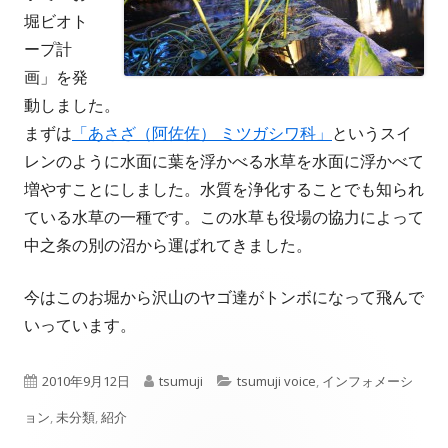
堀ビオト
ープ計
画」を発
動しました。
まずは
「あさざ（阿佐佐） ミツガシワ科」
というスイ
レンのように水面に葉を浮かべる水草を水面に浮かべて
増やすことにしました。水質を浄化することでも知られ
ている水草の一種です。この水草も役場の協力によって
中之条の別の沼から運ばれてきました。
今はこのお堀から沢山のヤゴ達がトンボになって飛んで
いっています。
公
作
カ
2010年9月12日
tsumuji
tsumuji voice
,
インフォメーシ
開
成
テ
ョン
,
未分類
,
紹介