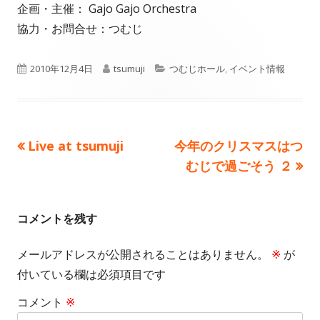
企画・主催： Gajo Gajo Orchestra
協力・お問合せ：つむじ
公
作
カ
2010年12月4日
tsumuji
つむじホール
,
イベント情報
開
成
テ
日
者
ゴ
前
次
Live at tsumuji
今年のクリスマスはつ
投
リ
の
の
むじで過ごそう ２
ー
稿
記
記
事:
事:
ナ
コメントを残す
ビ
メールアドレスが公開されることはありません。
※
が
ゲ
付いている欄は必須項目です
ー
コメント
※