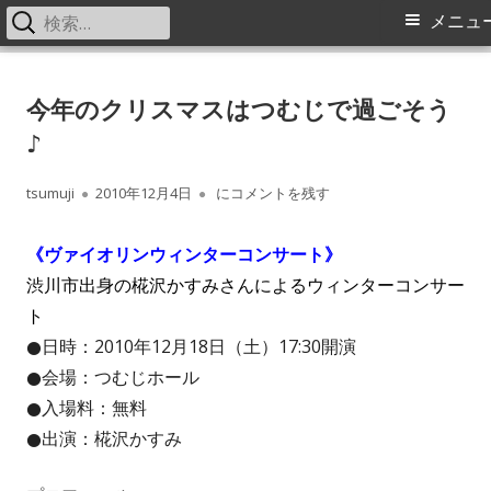
検
メ
メニュ
索:
イ
コ
中之条町ふるさと交流センター
Nakanojo Creative Communication Center Tsumuji
ン
今年のクリスマスはつむじで過ごそう
tsumuji つむじ風通信
ン
テ
♪
メ
ン
ツ
作
公
今年のクリスマスはつむじで過ごそう♪
tsumuji
2010年12月4日
にコメントを残す
ニ
へ
成
開
ス
ュ
《ヴァイオリンウィンターコンサート》
者
日
キ
渋川市出身の椛沢かすみさんによるウィンターコンサー
ー
ッ
ト
プ
●日時：2010年12月18日（土）17:30開演
●会場：つむじホール
●入場料：無料
●出演：椛沢かすみ