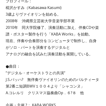
プロフィール：
椛沢かすみ（Kabasawa Kasumi)
3歳よりヴァイオリンを始める。
2008年 沖縄県立芸術大学音楽学部卒業
2010年 同大学院修了、演奏活動に加え、伴奏CDや楽
譜・ポスター製作を行う「KABA Works」を始動。
現在、伴奏や合奏部分をコンピュータで制作し、自身
がソロ・パートを演奏するデジタルと
アナログの融合を試みた演奏活動を展開している。
●曲目：
”デジタル・オーケストラとの共演”
J.S.バッハ? 無伴奏ヴァイオリンのためのパルティータ
第2番ニ短調BWV１００４より「シャコンヌ」
A.コレルリ クリスマス協奏曲Op．６?８ 他
企画・主催 ?： KABA WORKS