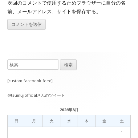
次回のコメントで使用するためブラウザーに自分の名
前、メールアドレス、サイトを保存する。
検
メ
索:
イ
[custom-facebook-feed]
ン
@tsumujiofficialさんのツイート
サ
2026年8月
イ
日
月
火
水
木
金
土
ド
1